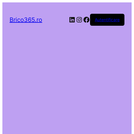
LinkedIn
Instagram
Facebook
Brico365.ro
Autentificare