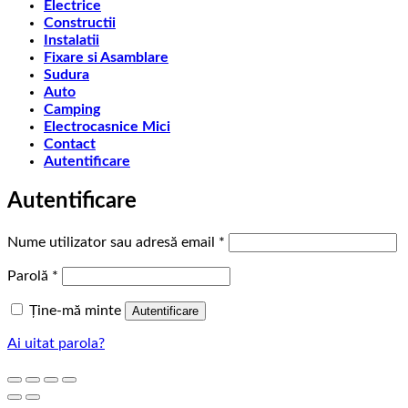
Electrice
Constructii
Instalatii
Fixare si Asamblare
Sudura
Auto
Camping
Electrocasnice Mici
Contact
Autentificare
Autentificare
Obligatoriu
Nume utilizator sau adresă email
*
Obligatoriu
Parolă
*
Ține-mă minte
Autentificare
Ai uitat parola?