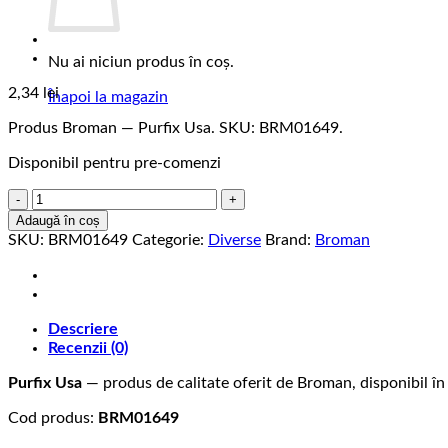
Nu ai niciun produs în coș.
2,34
lei
Înapoi la magazin
Produs Broman — Purfix Usa. SKU: BRM01649.
Disponibil pentru pre-comenzi
Cantitate
Purfix
Adaugă în coș
Usa
SKU:
BRM01649
Categorie:
Diverse
Brand:
Broman
Descriere
Recenzii (0)
Purfix Usa
— produs de calitate oferit de Broman, disponibil în
Cod produs:
BRM01649