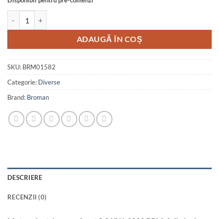
Disponibil pentru pre-comenzi
Cantitate Motor electric monofazat 2.2 KW, 3000 RPM, fulie inclus
ADAUGĂ ÎN COȘ
SKU:
BRM01582
Categorie:
Diverse
Brand:
Broman
DESCRIERE
RECENZII (0)