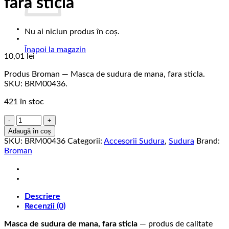
fara sticla
Nu ai niciun produs în coș.
Înapoi la magazin
10,01
lei
Produs Broman — Masca de sudura de mana, fara sticla.
SKU: BRM00436.
421 în stoc
Cantitate
Masca
Adaugă în coș
de
SKU:
BRM00436
Categorii:
Accesorii Sudura
,
Sudura
Brand:
sudura
Broman
de
mana,
fara
sticla
Descriere
Recenzii (0)
Masca de sudura de mana, fara sticla
— produs de calitate