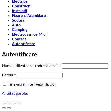
Electrice
Constructii
Instalatii
Fixare si Asamblare
Sudura
Auto
Camping
Electrocasnice Mici
Contact
Autentificare
Autentificare
Obligatoriu
Nume utilizator sau adresă email
*
Obligatoriu
Parolă
*
Ține-mă minte
Autentificare
Ai uitat parola?