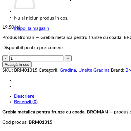
Nu ai niciun produs în coș.
19,50
lei
Înapoi la magazin
Produs Broman — Grebla metalica pentru frunze cu coada,
Disponibil pentru pre-comenzi
Cantitate
Grebla
Adaugă în coș
metalica
SKU:
BRM01315
Categorii:
Gradina
,
Unelte Gradina
Brand:
Br
pentru
frunze
cu
coada,
Descriere
BROMAN
Recenzii (0)
Grebla metalica pentru frunze cu coada, BROMAN
— produs de
Cod produs:
BRM01315