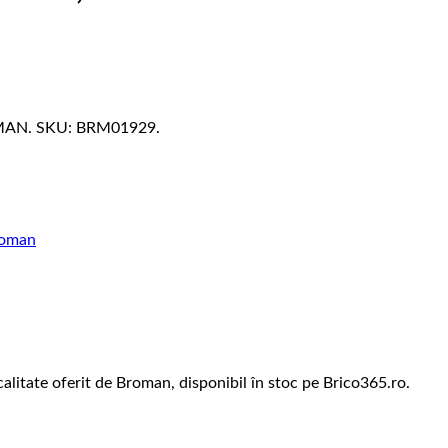
ROMAN. SKU: BRM01929.
oman
litate oferit de Broman, disponibil în stoc pe Brico365.ro.