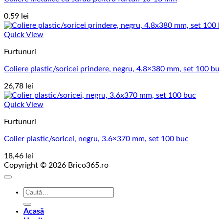
0,59
lei
Quick View
Furtunuri
Coliere plastic/soricei prindere, negru, 4.8×380 mm, set 100 b
26,78
lei
Quick View
Furtunuri
Colier plastic/soricei, negru, 3.6×370 mm, set 100 buc
18,46
lei
Copyright © 2026 Brico365.ro
Caută
după:
Acasă