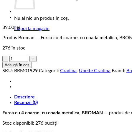
Nu ai niciun produs în coș.
39,00
lei
Înapoi la magazin
Produs Broman — Furca cu 4 coarne, cu coada metalica, B
276 în stoc
Cantitate
Furca
Adaugă în coș
cu
SKU:
BRM01929
Categorii:
Gradina
,
Unelte Gradina
Brand:
Br
4
coarne,
cu
coada
Descriere
metalica,
Recenzii (0)
BROMAN
Furca cu 4 coarne, cu coada metalica, BROMAN
— produs de ca
Stoc disponibil: 276 bucăți.