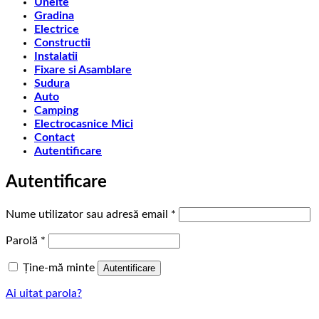
Unelte
Gradina
Electrice
Constructii
Instalatii
Fixare si Asamblare
Sudura
Auto
Camping
Electrocasnice Mici
Contact
Autentificare
Autentificare
Obligatoriu
Nume utilizator sau adresă email
*
Obligatoriu
Parolă
*
Ține-mă minte
Autentificare
Ai uitat parola?