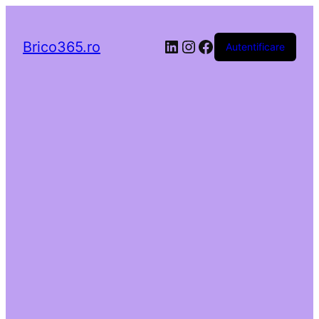
LinkedIn
Instagram
Facebook
Brico365.ro
Autentificare