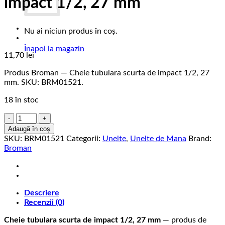
impact 1/2, 27 mm
Nu ai niciun produs în coș.
Înapoi la magazin
11,70
lei
Produs Broman — Cheie tubulara scurta de impact 1/2, 27
mm. SKU: BRM01521.
18 în stoc
Cantitate
Cheie
Adaugă în coș
tubulara
SKU:
BRM01521
Categorii:
Unelte
,
Unelte de Mana
Brand:
scurta
Broman
de
impact
1/2,
27
Descriere
mm
Recenzii (0)
Cheie tubulara scurta de impact 1/2, 27 mm
— produs de