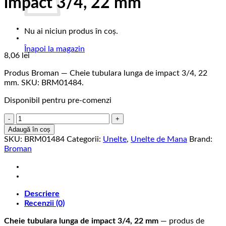
impact 3/4, 22 mm
Nu ai niciun produs în coș.
Înapoi la magazin
8,06
lei
Produs Broman — Cheie tubulara lunga de impact 3/4, 22
mm. SKU: BRM01484.
Disponibil pentru pre-comenzi
Cantitate
Cheie
Adaugă în coș
tubulara
SKU:
BRM01484
Categorii:
Unelte
,
Unelte de Mana
Brand:
lunga
Broman
de
impact
3/4,
22
Descriere
mm
Recenzii (0)
Cheie tubulara lunga de impact 3/4, 22 mm
— produs de