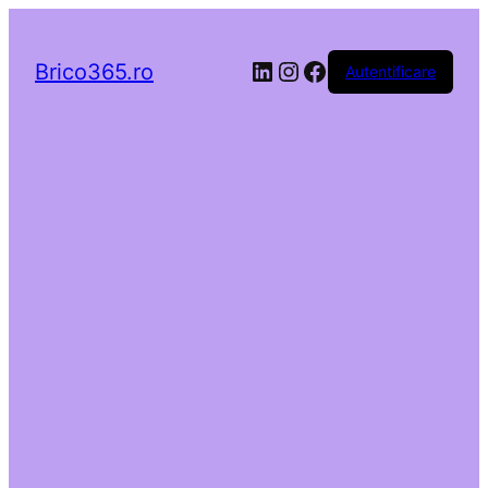
LinkedIn
Instagram
Facebook
Brico365.ro
Autentificare