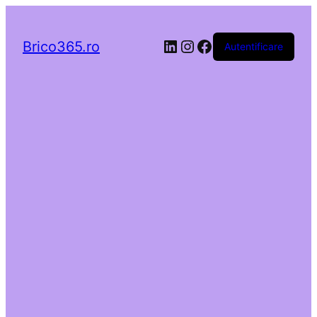
LinkedIn
Instagram
Facebook
Brico365.ro
Autentificare