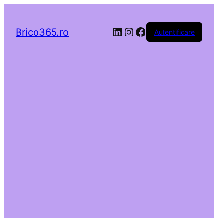
LinkedIn
Instagram
Facebook
Brico365.ro
Autentificare