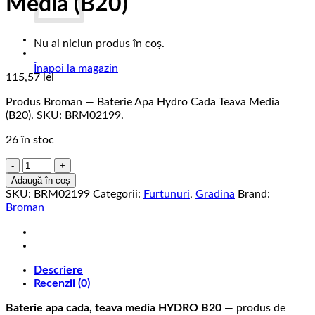
Media (B20)
Nu ai niciun produs în coș.
Înapoi la magazin
115,57
lei
Produs Broman — Baterie Apa Hydro Cada Teava Media
(B20). SKU: BRM02199.
26 în stoc
Cantitate
Baterie
Adaugă în coș
Apa
SKU:
BRM02199
Categorii:
Furtunuri
,
Gradina
Brand:
Hydro
Broman
Cada
Teava
Media
(B20)
Descriere
Recenzii (0)
Baterie apa cada, teava media HYDRO B20
— produs de