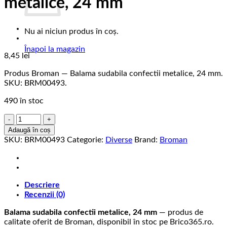
metalice, 24 mm
Nu ai niciun produs în coș.
Înapoi la magazin
8,45
lei
Produs Broman — Balama sudabila confectii metalice, 24 mm.
SKU: BRM00493.
490 în stoc
Cantitate
Balama
Adaugă în coș
sudabila
SKU:
BRM00493
Categorie:
Diverse
Brand:
Broman
confectii
metalice,
24
mm
Descriere
Recenzii (0)
Balama sudabila confectii metalice, 24 mm
— produs de
calitate oferit de Broman, disponibil în stoc pe Brico365.ro.