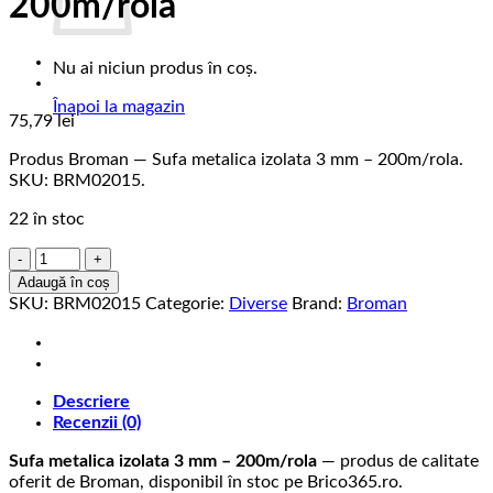
200m/rola
Nu ai niciun produs în coș.
Înapoi la magazin
75,79
lei
Produs Broman — Sufa metalica izolata 3 mm – 200m/rola.
SKU: BRM02015.
22 în stoc
Cantitate
Sufa
Adaugă în coș
metalica
SKU:
BRM02015
Categorie:
Diverse
Brand:
Broman
izolata
3
mm
–
Descriere
200m/rola
Recenzii (0)
Sufa metalica izolata 3 mm – 200m/rola
— produs de calitate
oferit de Broman, disponibil în stoc pe Brico365.ro.