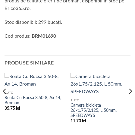
produs de calitate oferit de Broman, disponibil în stoc pe
Brico365.ro.
Stoc disponibil: 299 bucăți.
Cod produs:
BRM01690
PRODUSE SIMILARE
AUTO
Roata Cu Bucsa 3.50-8, Ax 14,
AUTO
Broman
Camera bicicleta
35,75
lei
26×1.75/2.125, L 50mm,
SPEEDWAYS
11,70
lei