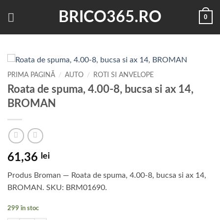
Skip
BRICO365.RO
0
to
content
PRIMA PAGINĂ
/
AUTO
/
ROTI SI ANVELOPE
Roata de spuma, 4.00-8, bucsa si ax 14,
BROMAN
61,36
lei
Produs Broman — Roata de spuma, 4.00-8, bucsa si ax 14,
BROMAN. SKU: BRM01690.
299 în stoc