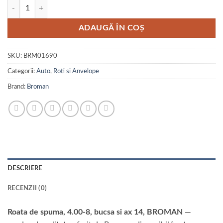
Cantitate Roata de spuma, 4.00-8, bucsa si ax 14, BROMAN
ADAUGĂ ÎN COȘ
SKU:
BRM01690
Categorii:
Auto
,
Roti si Anvelope
Brand:
Broman
DESCRIERE
RECENZII (0)
Roata de spuma, 4.00-8, bucsa si ax 14, BROMAN
—