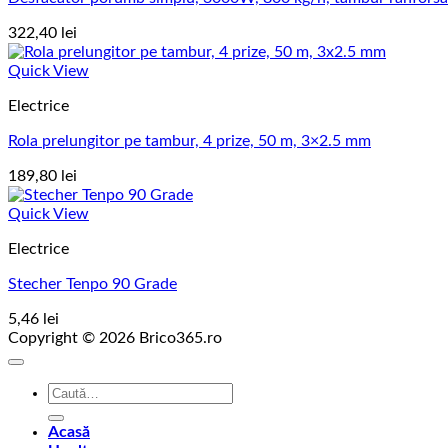
322,40
lei
Quick View
Electrice
Rola prelungitor pe tambur, 4 prize, 50 m, 3×2.5 mm
189,80
lei
Quick View
Electrice
Stecher Tenpo 90 Grade
5,46
lei
Copyright © 2026 Brico365.ro
Caută
după:
Acasă