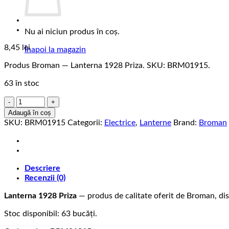
Nu ai niciun produs în coș.
8,45
lei
Înapoi la magazin
Produs Broman — Lanterna 1928 Priza. SKU: BRM01915.
63 în stoc
Cantitate
Lanterna
Adaugă în coș
1928
SKU:
BRM01915
Categorii:
Electrice
,
Lanterne
Brand:
Broman
Priza
Descriere
Recenzii (0)
Lanterna 1928 Priza
— produs de calitate oferit de Broman, dis
Stoc disponibil: 63 bucăți.