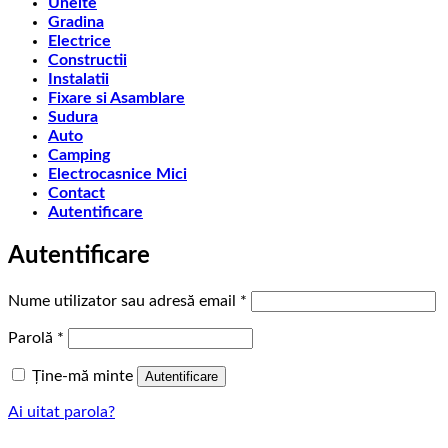
Unelte
Gradina
Electrice
Constructii
Instalatii
Fixare si Asamblare
Sudura
Auto
Camping
Electrocasnice Mici
Contact
Autentificare
Autentificare
Obligatoriu
Nume utilizator sau adresă email
*
Obligatoriu
Parolă
*
Ține-mă minte
Autentificare
Ai uitat parola?