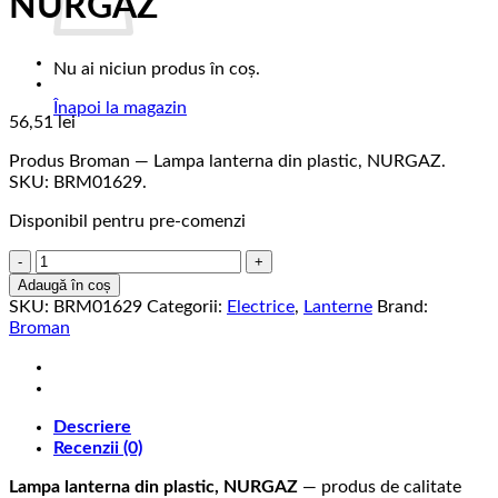
NURGAZ
Nu ai niciun produs în coș.
Înapoi la magazin
56,51
lei
Produs Broman — Lampa lanterna din plastic, NURGAZ.
SKU: BRM01629.
Disponibil pentru pre-comenzi
Cantitate
Lampa
Adaugă în coș
lanterna
SKU:
BRM01629
Categorii:
Electrice
,
Lanterne
Brand:
din
Broman
plastic,
NURGAZ
Descriere
Recenzii (0)
Lampa lanterna din plastic, NURGAZ
— produs de calitate