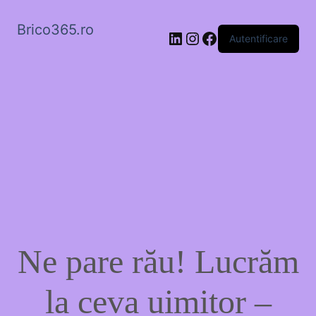
Brico365.ro
LinkedIn
Instagram
Facebook
Autentificare
Ne pare rău! Lucrăm
la ceva uimitor –