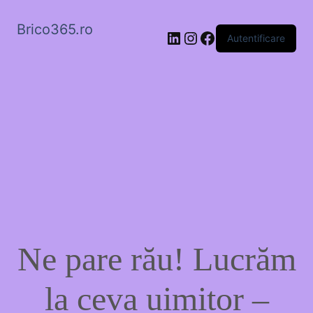
Brico365.ro
LinkedIn
Instagram
Facebook
Autentificare
Ne pare rău! Lucrăm
la ceva uimitor –