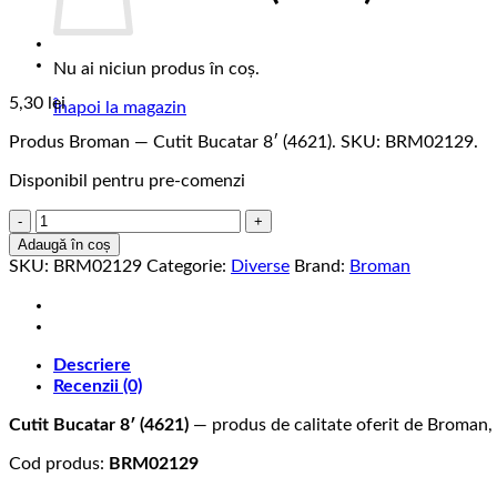
Nu ai niciun produs în coș.
5,30
lei
Înapoi la magazin
Produs Broman — Cutit Bucatar 8′ (4621). SKU: BRM02129.
Disponibil pentru pre-comenzi
Cantitate
Cutit
Adaugă în coș
Bucatar
SKU:
BRM02129
Categorie:
Diverse
Brand:
Broman
8'
(4621)
Descriere
Recenzii (0)
Cutit Bucatar 8′ (4621)
— produs de calitate oferit de Broman, 
Cod produs:
BRM02129