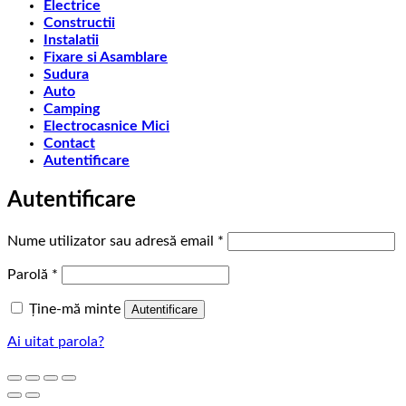
Electrice
Constructii
Instalatii
Fixare si Asamblare
Sudura
Auto
Camping
Electrocasnice Mici
Contact
Autentificare
Autentificare
Obligatoriu
Nume utilizator sau adresă email
*
Obligatoriu
Parolă
*
Ține-mă minte
Autentificare
Ai uitat parola?