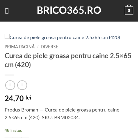
Skip
BRICO365.RO
0
to
content
PRIMA PAGINĂ
/
DIVERSE
Curea de piele groasa pentru caine 2.5×65
cm (420)
24,70
lei
Produs Broman — Curea de piele groasa pentru caine
2.5×65 cm (420). SKU: BRM02034.
48 în stoc