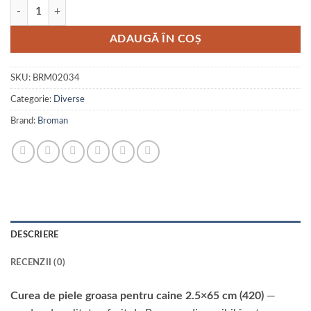
Cantitate Curea de piele groasa pentru caine 2.5x65 cm (420)
ADAUGĂ ÎN COȘ
SKU:
BRM02034
Categorie:
Diverse
Brand:
Broman
DESCRIERE
RECENZII (0)
Curea de piele groasa pentru caine 2.5×65 cm (420)
—