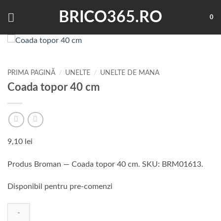
Skip
BRICO365.RO
to
0
content
PRIMA PAGINĂ
/
UNELTE
/
UNELTE DE MANA
Coada topor 40 cm
9,10
lei
Produs Broman — Coada topor 40 cm. SKU: BRM01613.
Disponibil pentru pre-comenzi