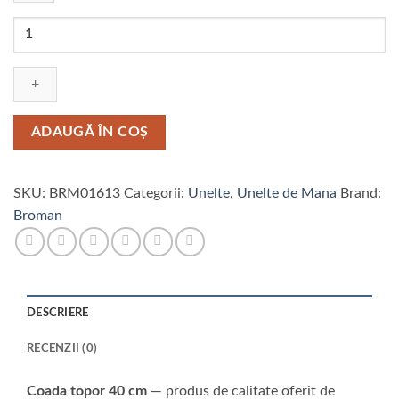
Cantitate
Coada
topor
40
cm
ADAUGĂ ÎN COȘ
SKU:
BRM01613
Categorii:
Unelte
,
Unelte de Mana
Brand:
Broman
DESCRIERE
RECENZII (0)
Coada topor 40 cm
— produs de calitate oferit de