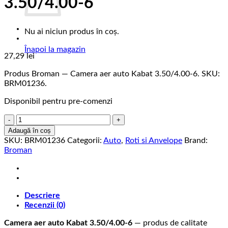
3.50/4.00-6
Nu ai niciun produs în coș.
Înapoi la magazin
27,29
lei
Produs Broman — Camera aer auto Kabat 3.50/4.00-6. SKU:
BRM01236.
Disponibil pentru pre-comenzi
Cantitate
Camera
Adaugă în coș
aer
SKU:
BRM01236
Categorii:
Auto
,
Roti si Anvelope
Brand:
auto
Broman
Kabat
3.50/4.00-
6
Descriere
Recenzii (0)
Camera aer auto Kabat 3.50/4.00-6
— produs de calitate