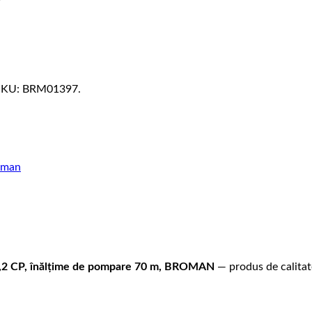
 SKU: BRM01397.
oman
 0,2 CP, înălțime de pompare 70 m, BROMAN
— produs de calitate