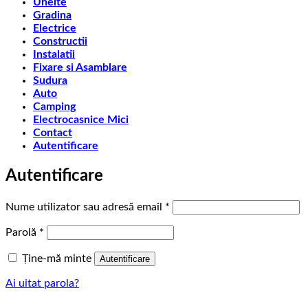
Unelte
Gradina
Electrice
Constructii
Instalatii
Fixare si Asamblare
Sudura
Auto
Camping
Electrocasnice Mici
Contact
Autentificare
Autentificare
Obligatoriu
Nume utilizator sau adresă email
*
Obligatoriu
Parolă
*
Ține-mă minte
Autentificare
Ai uitat parola?