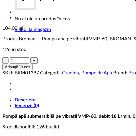
Nu ai niciun produs în coș.
104,00
lei
Înapoi la magazin
Produs Broman — Pompa apa pe vibratii VMP-60, BROMAN.
126 în stoc
Cantitate
Pompa
Adaugă în coș
apa
SKU:
BRM01397
Categorii:
Gradina
,
Pompe de Apa
Brand:
Br
pe
vibratii
VMP-
60,
Descriere
BROMAN
Recenzii (0)
Pompă apă submersibilă pe vibrații VMP-60, debit 18 L/min,
Stoc disponibil: 126 bucăți.