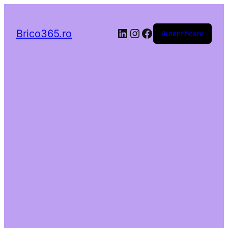
LinkedIn
Instagram
Facebook
Brico365.ro
Autentificare