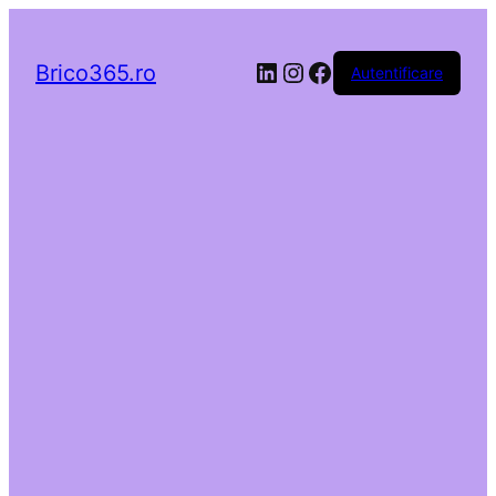
LinkedIn
Instagram
Facebook
Brico365.ro
Autentificare