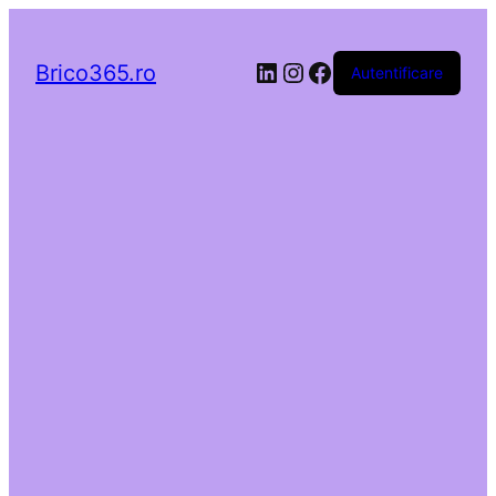
LinkedIn
Instagram
Facebook
Brico365.ro
Autentificare