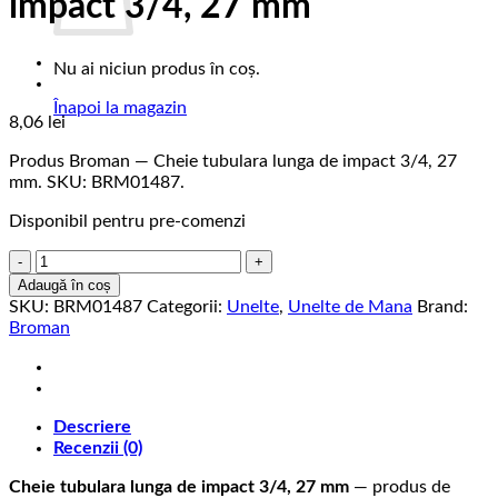
impact 3/4, 27 mm
Nu ai niciun produs în coș.
Înapoi la magazin
8,06
lei
Produs Broman — Cheie tubulara lunga de impact 3/4, 27
mm. SKU: BRM01487.
Disponibil pentru pre-comenzi
Cantitate
Cheie
Adaugă în coș
tubulara
SKU:
BRM01487
Categorii:
Unelte
,
Unelte de Mana
Brand:
lunga
Broman
de
impact
3/4,
27
Descriere
mm
Recenzii (0)
Cheie tubulara lunga de impact 3/4, 27 mm
— produs de