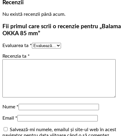
Recenzii
Nu există recenzii până acum.
Fii primul care scrii o recenzie pentru „Balama
OKKA 85 mm”
Evaluarea ta
*
Recenzia ta
*
Nume
*
Email
*
Salvează-mi numele, emailul și site-ul web în acest
navigator pentru data viitoare când o să comentez.