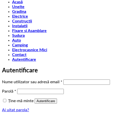
Acasă
Unelte
Gradina
Electrice
Constructii
Instalatii
Fixare si Asamblare
Sudura
Auto
Camping
Electrocasnice Mici
Contact
Autentificare
Autentificare
Obligatoriu
Nume utilizator sau adresă email
*
Obligatoriu
Parolă
*
Ține-mă minte
Autentificare
Ai uitat parola?