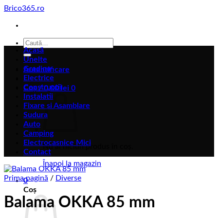
Skip
Brico365.ro
to
content
Caută
Acasă
după:
Unelte
Gradina
Autentificare
Electrice
Constructii
Coș /
0,00
lei
0
Instalatii
Fixare si Asamblare
Sudura
Auto
Camping
Electrocasnice Mici
Nu ai niciun produs în coș.
Contact
Înapoi la magazin
Prima pagină
/
Diverse
0
Coș
Balama OKKA 85 mm