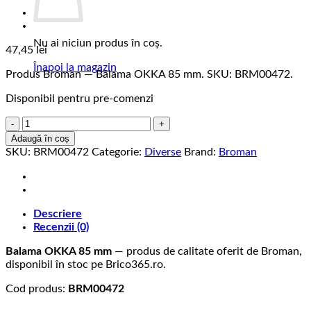
Nu ai niciun produs în coș.
47,45
lei
Înapoi la magazin
Produs Broman — Balama OKKA 85 mm. SKU: BRM00472.
Disponibil pentru pre-comenzi
Cantitate
Balama
Adaugă în coș
OKKA
SKU:
BRM00472
Categorie:
Diverse
Brand:
Broman
85
mm
Descriere
Recenzii (0)
Balama OKKA 85 mm
— produs de calitate oferit de Broman,
disponibil în stoc pe Brico365.ro.
Cod produs:
BRM00472