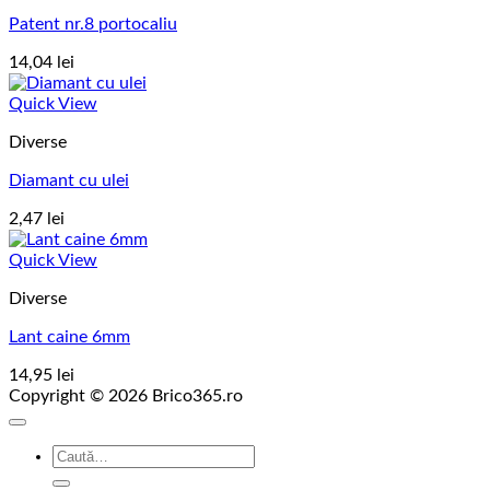
Patent nr.8 portocaliu
14,04
lei
Quick View
Diverse
Diamant cu ulei
2,47
lei
Quick View
Diverse
Lant caine 6mm
14,95
lei
Copyright © 2026 Brico365.ro
Caută
după: