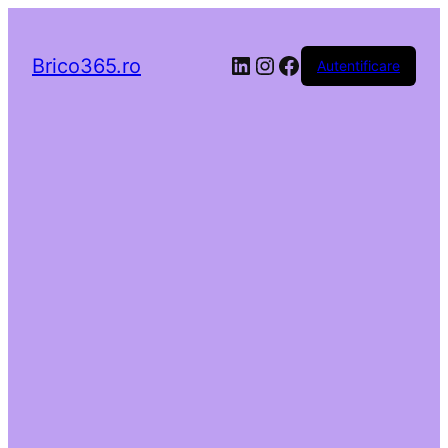
LinkedIn
Instagram
Facebook
Brico365.ro
Autentificare