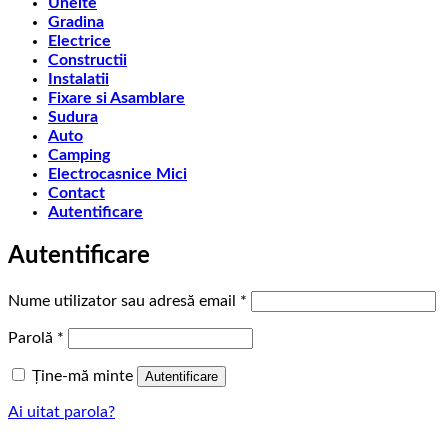
Unelte
Gradina
Electrice
Constructii
Instalatii
Fixare si Asamblare
Sudura
Auto
Camping
Electrocasnice Mici
Contact
Autentificare
Autentificare
Obligatoriu
Nume utilizator sau adresă email
*
Obligatoriu
Parolă
*
Ține-mă minte
Autentificare
Ai uitat parola?