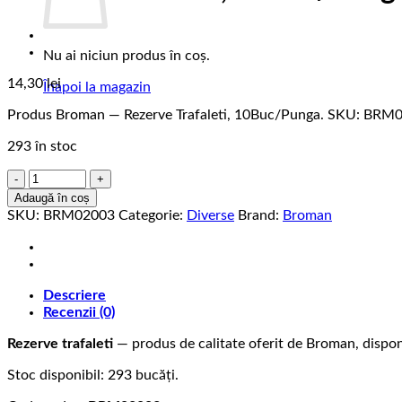
Nu ai niciun produs în coș.
14,30
lei
Înapoi la magazin
Produs Broman — Rezerve Trafaleti, 10Buc/Punga. SKU: BRM
293 în stoc
Cantitate
Rezerve
Adaugă în coș
Trafaleti,
SKU:
BRM02003
Categorie:
Diverse
Brand:
Broman
10Buc/Punga
Descriere
Recenzii (0)
Rezerve trafaleti
— produs de calitate oferit de Broman, disponi
Stoc disponibil: 293 bucăți.