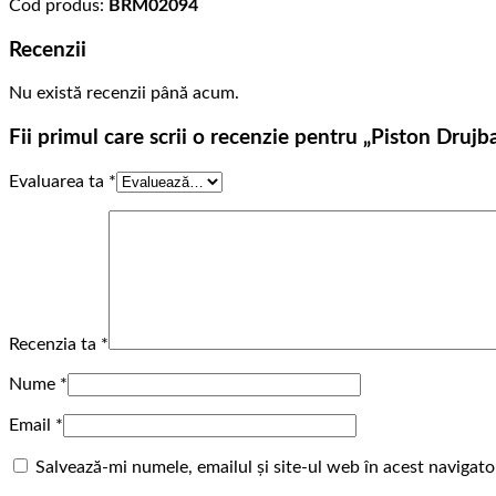
Cod produs:
BRM02094
Recenzii
Nu există recenzii până acum.
Fii primul care scrii o recenzie pentru „Piston Drujb
Evaluarea ta
*
Recenzia ta
*
Nume
*
Email
*
Salvează-mi numele, emailul și site-ul web în acest navigat