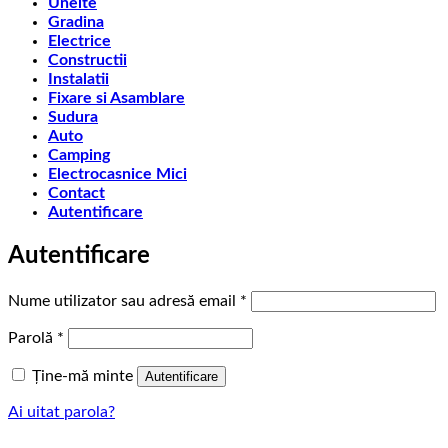
Unelte
Gradina
Electrice
Constructii
Instalatii
Fixare si Asamblare
Sudura
Auto
Camping
Electrocasnice Mici
Contact
Autentificare
Autentificare
Obligatoriu
Nume utilizator sau adresă email
*
Obligatoriu
Parolă
*
Ține-mă minte
Autentificare
Ai uitat parola?