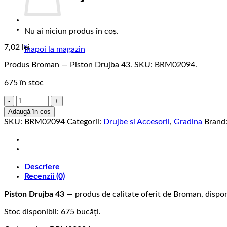
Nu ai niciun produs în coș.
7,02
lei
Înapoi la magazin
Produs Broman — Piston Drujba 43. SKU: BRM02094.
675 în stoc
Cantitate
Piston
Adaugă în coș
Drujba
SKU:
BRM02094
Categorii:
Drujbe si Accesorii
,
Gradina
Brand
43
Descriere
Recenzii (0)
Piston Drujba 43
— produs de calitate oferit de Broman, disponi
Stoc disponibil: 675 bucăți.