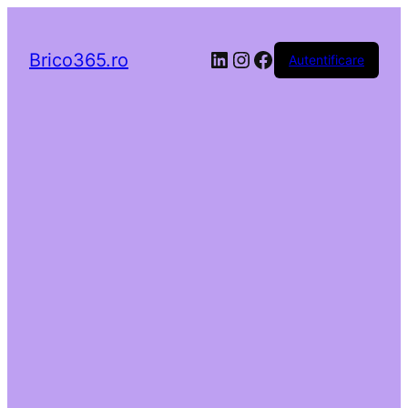
LinkedIn
Instagram
Facebook
Brico365.ro
Autentificare