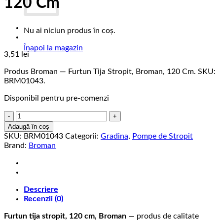
120 Cm
Nu ai niciun produs în coș.
Înapoi la magazin
3,51
lei
Produs Broman — Furtun Tija Stropit, Broman, 120 Cm. SKU:
BRM01043.
Disponibil pentru pre-comenzi
Cantitate
Furtun
Adaugă în coș
Tija
SKU:
BRM01043
Categorii:
Gradina
,
Pompe de Stropit
Stropit,
Brand:
Broman
Broman,
120
Cm
Descriere
Recenzii (0)
Furtun tija stropit, 120 cm, Broman
— produs de calitate