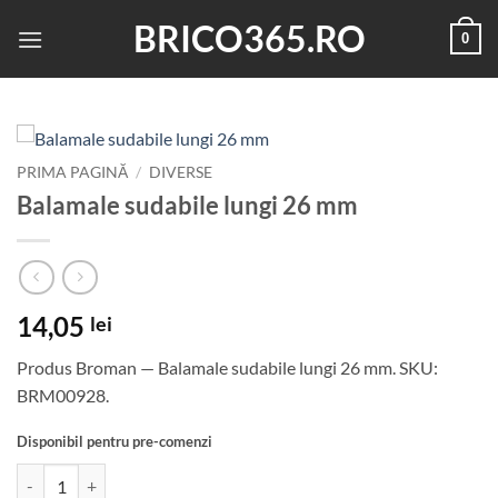
Skip
BRICO365.RO
0
to
content
PRIMA PAGINĂ
/
DIVERSE
Balamale sudabile lungi 26 mm
14,05
lei
Produs Broman — Balamale sudabile lungi 26 mm. SKU:
BRM00928.
Disponibil pentru pre-comenzi
Cantitate Balamale sudabile lungi 26 mm