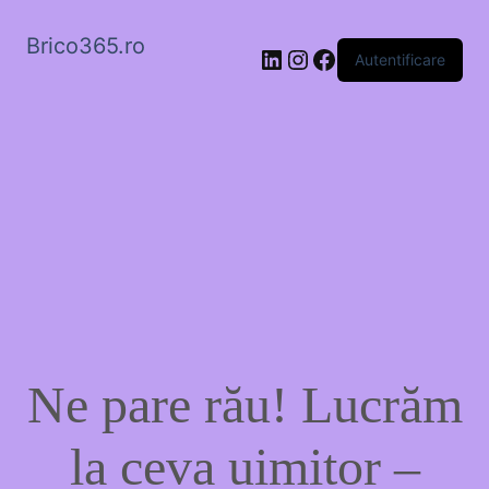
Brico365.ro
LinkedIn
Instagram
Facebook
Autentificare
Ne pare rău! Lucrăm
la ceva uimitor –