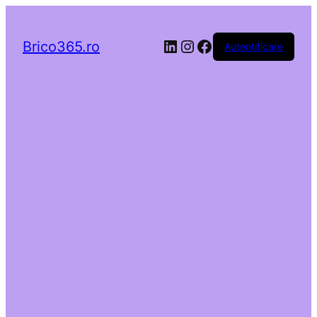
LinkedIn
Instagram
Facebook
Brico365.ro
Autentificare