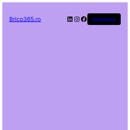
LinkedIn
Instagram
Facebook
Brico365.ro
Autentificare