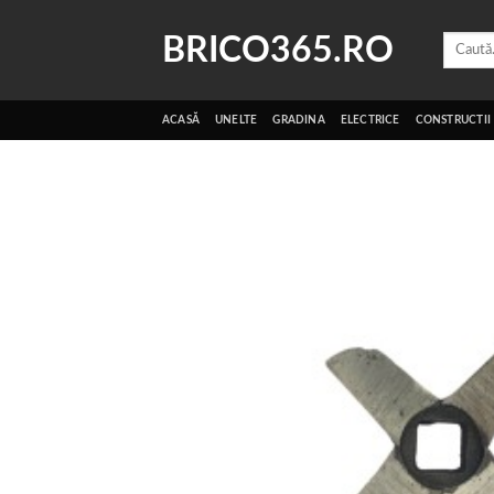
Skip
to
BRICO365.RO
Caută
după:
content
ACASĂ
UNELTE
GRADINA
ELECTRICE
CONSTRUCTII