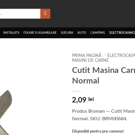
INSTALATII
FIXARE SI ASAMBLARE
SUDURA
AUTO
CAMPING
ELECTROCASNICE
PRIMA PAGINĂ
/
ELECTROCASN
MASINI DE CARNE
Cutit Masina Car
Normal
2,09
lei
Produs Broman — Cutit Masi
Normal. SKU: BRM00684.
Disponibil pentru pre-comenzi