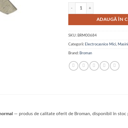
Cantitate Cutit Masina Carne Nr 
ADAUGĂ ÎN 
SKU:
BRM00684
Categorii:
Electrocasnice Mici
,
Masin
Brand:
Broman
 normal
— produs de calitate oferit de Broman, disponibil în stoc