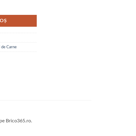
32 Normal
COȘ
i de Carne
 pe Brico365.ro.