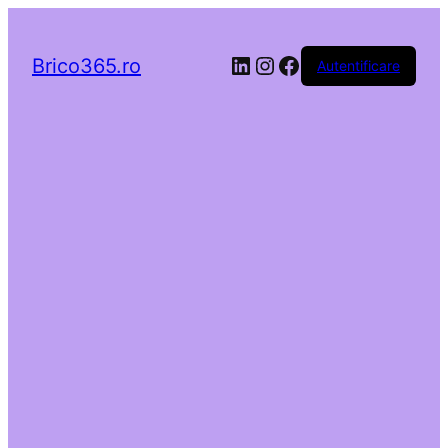
LinkedIn
Instagram
Facebook
Brico365.ro
Autentificare